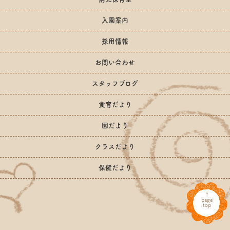
入園案内
採用情報
お問い合わせ
スタッフブログ
食育だより
園だより
クラスだより
保健だより
↑
page
top