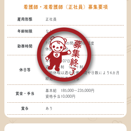
看護師・准看護師（正社員）募集要項
雇用形態
正社員
年齢制限
なし
7:00～20:00の間の8時間程度
勤務時間
休憩時間60分
年間休日107日
週休二日制 シフト制
休日等
有給休暇は週の労働時間や日数により6カ月
経過後法廷通り付与
基本給 185,000～235,000円
賃金・手当
資格手当10,000円
賞与
あり