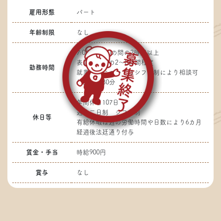
雇用形態
パート
年齢制限
なし
7:00～17:00の間の2時間以上
表記時間内の2～8時間程度
勤務時間
就業時間についてはシフト制により相談可
休憩時間30分
年間休日107日
週休二日制 シフト制
休日等
有給休暇は週の労働時間や日数により6カ月
経過後法廷通り付与
賃金・手当
時給900円
賞与
なし