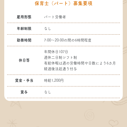
保育士（パート）募集要項
雇用形態
パート労働者
年齢制限
なし
勤務時間
7:00～20:00の間の6時間程度
年間休日107日
週休二日制シフト制
休日等
有給休暇は週の労働時間や日数により6カ月
経過後法廷通り付与
賃金・手当
時給1,200円
賞与
なし