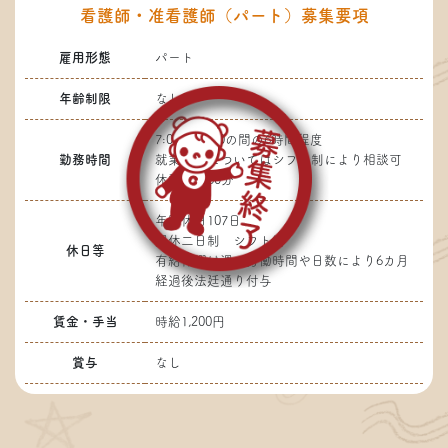
看護師・准看護師（パート）募集要項
雇用形態
パート
年齢制限
なし
7:00～20:00の間の6時間程度
勤務時間
就業時間についてはシフト制により相談可
休憩時間60分
年間休日107日
週休二日制 シフト制
休日等
有給休暇は週の労働時間や日数により6カ月
経過後法廷通り付与
賃金・手当
時給1,200円
賞与
なし